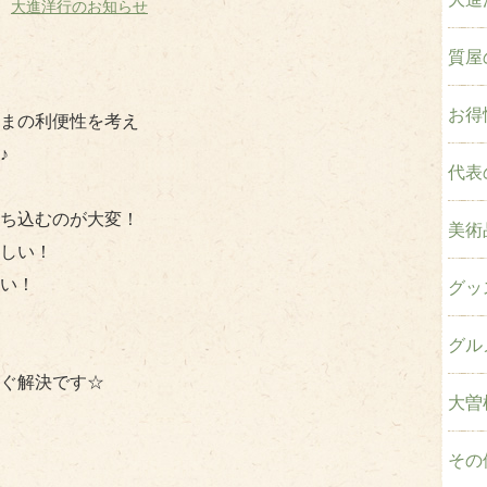
大進洋行のお知らせ
質屋
お得
まの利便性を考え
♪
代表
ち込むのが大変！
美術
しい！
い！
グッ
グル
ぐ解決です☆
大曽
その