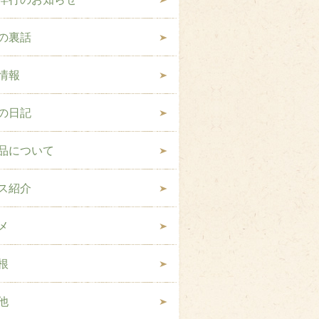
の裏話
情報
の日記
品について
ス紹介
メ
根
他