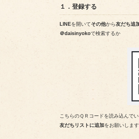
１．登録する
LINE
を開いて
その他
から
友だち追
＠daisinyoko
で検索するか
こちらのＱＲコードを読み込んでい
友だちリストに追加
をお願いします