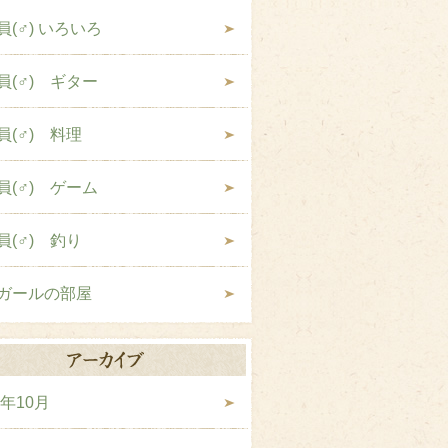
員(♂) いろいろ
員(♂) ギター
員(♂) 料理
員(♂) ゲーム
員(♂) 釣り
ガールの部屋
9年10月