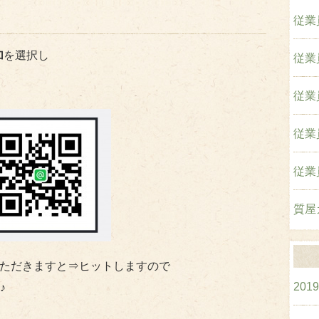
従業
加
を選択し
従業
従業
従業
従業
質屋
ただきますと⇒ヒットしますので
201
♪