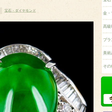
宝石・ダイヤモンド
金・
高級
ブラ
美術
その