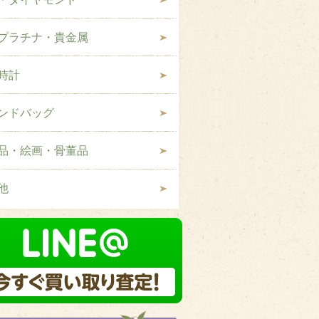
プラチナ・貴金属
時計
ンドバッグ
品・絵画・骨董品
他