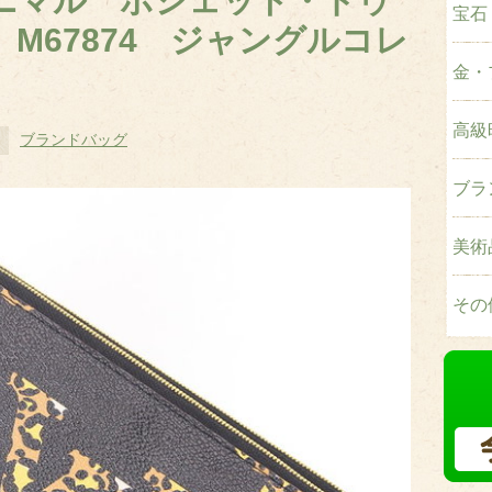
ニマル ポシェット・ドゥ
宝石
M67874 ジャングルコレ
金・
高級
ブランドバッグ
ブラ
美術
その