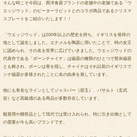
そんな時こそ今回は、西洋食器ブランドの老舗中の老舗である「ウ
エッジウッド」のピーターラビットとのコラボ商品であるクリスマ
スプレートをご紹介いたします！！
「ウエッジウッド」は200年以上の歴史を持ち、イギリスを発祥の
地として誕生しました。エナメルを陶器に用いたことで、時の女王
に認められ、その名を世界に広げていきました。ウエッジウッドの
代表作である「ボーンチャイナ」は磁器の種類のひとつで骨灰磁器
とも称され、ボーンは骨を指し、チャイナはそれ以前のイギリスで
シナ磁器が多様されたことに名の由来を発しています。
他にも有名なラインとしてジャスパー（碧玉）、バサルト（玄武
岩）など高級感のある商品が多数存在しています。
観賞用や贈答品として現代では受け入れられ、特に引き出物として
の需要が今も高いブランドです。