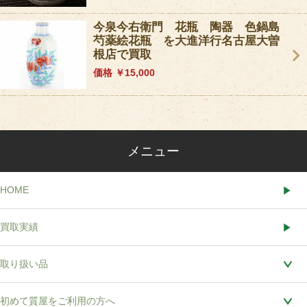
今泉今右衛門 花瓶 陶器 色鍋島
芍薬絵花瓶 を大進洋行名古屋大曽
根店で買取
価格 ￥15,000
メニュー
HOME
買取実績
取り扱い品
初めて質屋をご利用の方へ