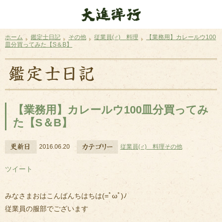
ホーム
鑑定士日記
その他
従業員(♂) 料理
【業務用】カレールウ100
皿分買ってみた【S＆B】
【業務用】カレールウ100皿分買ってみ
た【S＆B】
2016.06.20
従業員(♂) 料理
その他
ツイート
みなさまおはこんばんちはちは(=ﾟωﾟ)ﾉ
従業員の服部でございます