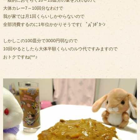
一般的におそらく10～15皿分の量を入れるので
大体カレー7～10回分
なわけで
我が家では月1回くらいしかやらないので
全部消費するのに1年位かかりそうです( ﾟдﾟ)ﾎﾟｶｰﾝ
しかしこの100皿分で3000円弱なので
10回やるとしたら大体半額くらいのルウ代ですみますので
おトクですね(^^♪