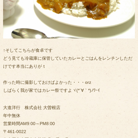
↑そしてこちらが食卓です
どう見ても冷蔵庫に保管していたカレーとごはんをレンチンしただ
けです本当にありがｔ
作った時に撮影しておけばよかった・・・orz
しばらく我が家ではカレー祭ですよヾ(*´∀｀*)ﾉﾜｰｲ
大進洋行 株式会社 大曽根店
年中無休
営業時間AM9:00～PM8:00
〒461-0022