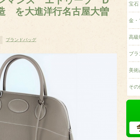
クレマンス エトゥープ D
宝石
製造 を大進洋行名古屋大曽
金・
高級
ブランドバッグ
ブラ
美術
その