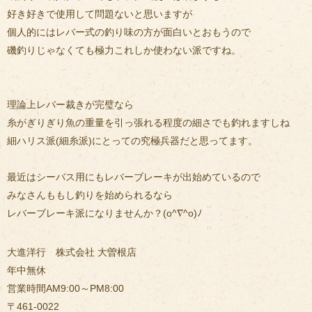
好き好きで使用して問題ないと思いますが
個人的にはレバー式の釣り味の方が面白いとおもうので
磯釣りじゃなくても極力これしか使わない派ですね。
理論上レバー裁きが完璧なら
糸がぎりぎり魚の重量を引っ張れる程度の細さでも釣れますしね
細ハリス派(細糸派)にとっての究極兵器だと思ってます。
最近はシーバス用にもレバーブレーキが出始めているので
みなさんももし釣りを始められるなら
レバーブレーキ派になりませんか？(o^∇^o)ﾉ
大進洋行 株式会社 大曽根店
年中無休
営業時間AM9:00～PM8:00
〒461-0022