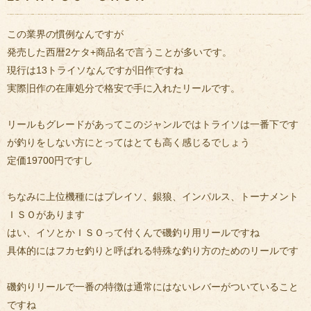
この業界の慣例なんですが
発売した西暦2ケタ+商品名で言うことが多いです。
現行は13トライソなんですが旧作ですね
実際旧作の在庫処分で格安で手に入れたリールです。
リールもグレードがあってこのジャンルではトライソは一番下です
が釣りをしない方にとってはとても高く感じるでしょう
定価19700円ですし
ちなみに上位機種にはプレイソ、銀狼、インパルス、トーナメント
ＩＳＯがあります
はい、イソとかＩＳＯって付くんで磯釣り用リールですね
具体的にはフカセ釣りと呼ばれる特殊な釣り方のためのリールです
磯釣りリールで一番の特徴は通常にはないレバーがついていること
ですね