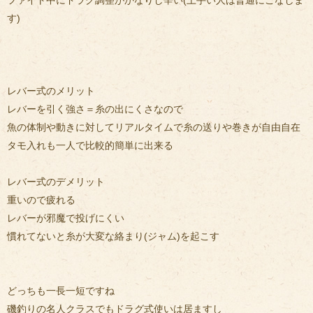
ファイト中にドラグ調整がかなりし辛い(上手い人は普通にこなしま
す)
レバー式のメリット
レバーを引く強さ＝糸の出にくさなので
魚の体制や動きに対してリアルタイムで糸の送りや巻きが自由自在
タモ入れも一人で比較的簡単に出来る
レバー式のデメリット
重いので疲れる
レバーが邪魔で投げにくい
慣れてないと糸が大変な絡まり(ジャム)を起こす
どっちも一長一短ですね
磯釣りの名人クラスでもドラグ式使いは居ますし