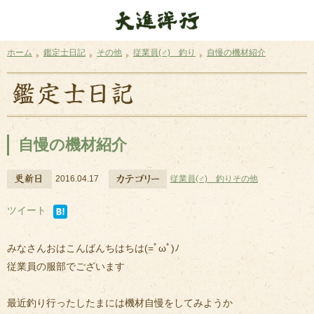
ホーム
鑑定士日記
その他
従業員(♂) 釣り
自慢の機材紹介
自慢の機材紹介
2016.04.17
従業員(♂) 釣り
その他
ツイート
みなさんおはこんばんちはちは(=ﾟωﾟ)ﾉ
従業員の服部でございます
最近釣り行ったしたまには機材自慢をしてみようか