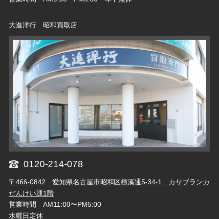
大進洋行 昭和買取店
0120-214-078
〒466-0842 愛知県名古屋市昭和区檀溪通5-34-1 カサブランカ
だんけい通1階
営業時間 AM11:00〜PM5:00
水曜日定休